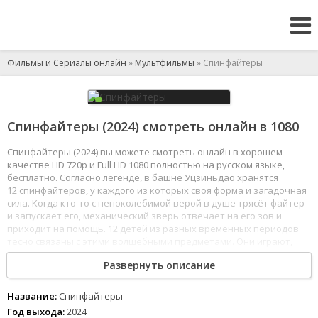
Фильмы и Сериалы онлайн
»
Мультфильмы
» Спинфайтеры
Спинфайтеры (2024) смотреть онлайн в 1080
Спинфайтеры (2024) вы можете смотреть онлайн в хорошем
качестве HD 720p и Full HD 1080 полностью на русском языке,
бесплатно. Согласно легенде, в башне Уцзиньдао хранятся
12 спинфайтеров, у каждого из которых своя форма и загадочная
сила. Когда кто-то с непоколебимой верой в душе трясёт файтер
и запускает его, механический зверь отвечает на его зов и
приходит на помощь. 12 детей из разных временных периодов
тесно связаны с этими волшебными предметами. Они играют,
сражаются и растут вместе.
Развернуть описание
1
2
3
4
5
6
7
8
Название:
Спинфайтеры
Год выхода:
2024