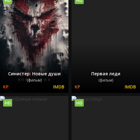
HD
HD
Синистер: Новые души
Первая леди
(фильм)
(фильм)
HD
HD