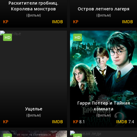
Расхитители гробниц.
Королева монстров
Остров летнего лагеря
(фильм)
(фильм)
HD
HD
Гарри Поттер и Тайная
Ущелье
комната
(фильм)
(фильм)
8.1
7.4