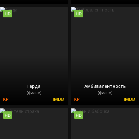
HD
HD
Герда
Амбивалентность
(фильм)
(фильм)
HD
HD