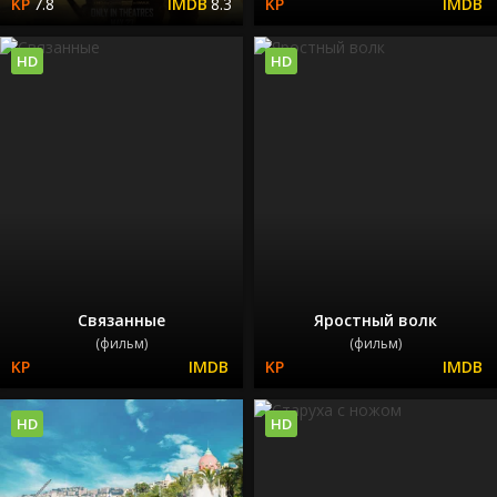
7.8
8.3
HD
HD
Связанные
Яростный волк
(фильм)
(фильм)
HD
HD