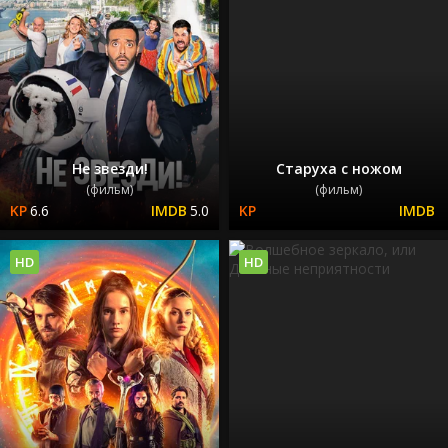
Не звезди!
Старуха с ножом
(фильм)
(фильм)
6.6
5.0
HD
HD