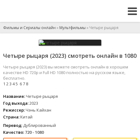
Фильмы и Сериалы онлайн
»
Мультфильмы
» Четыре рыцаря
Четыре рыцаря (2023) смотреть онлайн в 1080
Четыре рыцаря (2023) вы можете смотреть онлайн в хорошем
качестве HD 720p и Full HD 1080 полностью на русском языке,
бесплатно.
1
2
3
4
5
6
7
8
Название:
Четыре рыцаря
Год выхода:
2023
Режиссер:
Чэнь Кайхан
Страна:
Китай
Перевод:
Дублированный
Качество:
720 - 1080