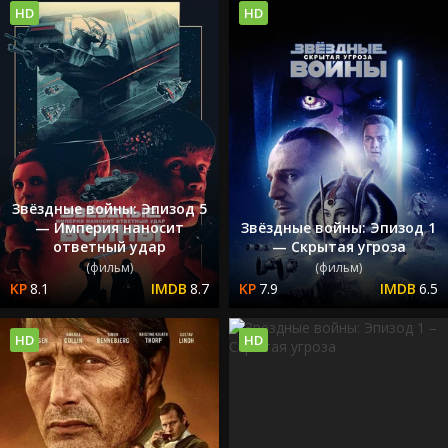
HD
HD
Звёздные войны: Эпизод 5
— Империя наносит
Звёздные войны: Эпизод 1
ответный удар
— Скрытая угроза
(фильм)
(фильм)
8.1
8.7
7.9
6.5
HD
HD