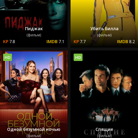
Пиджак
Убить Билла
(фильм)
(фильм)
7.8
7.1
7.7
8.2
HD
HD
Одной безумной ночью
Спящие
(фильм)
(фильм)