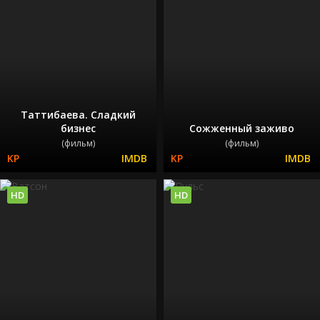
Таттибаева. Сладкий
бизнес
Сожженный заживо
(фильм)
(фильм)
HD
HD