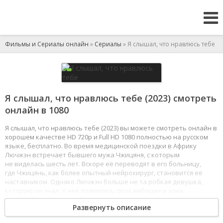
Фильмы и Сериалы онлайн
»
Сериалы
» Я слышал, что нравлюсь тебе
Я слышал, что нравлюсь тебе (2023) смотреть
онлайн в 1080
Я слышал, что нравлюсь тебе (2023) вы можете смотреть онлайн в
хорошем качестве HD 720p и Full HD 1080 полностью на русском
языке, бесплатно. Во время медицинской поездки в Африку
Лючжэн встречает бывшего мужа Чжицяня, с которым
не виделась шесть лет. Вскоре её переводят в его больницу,
где Чжицянь, как более опытный нейрохирург, становится её
наставником. Однако Лючжэн больше не та робкая девушка,
которую он знал. У неё появились свои амбиции и зона
ответственности. Теперь бывшим супругам приходится работать
Развернуть описание
бок о бок, каждый день спасая человеческие жизни.
1
2
3
4
5
6
7
8