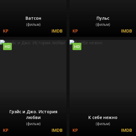
Ватсон
Пульс
(фильм)
(фильм)
HD
HD
Грэйс и Джо. История
любви
К себе нежно
(фильм)
(фильм)