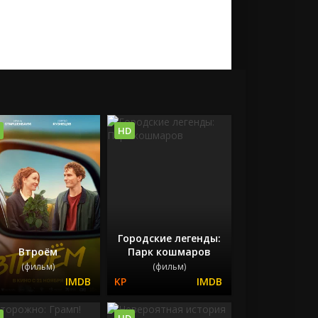
HD
Городские легенды:
Втроём
Парк кошмаров
(фильм)
(фильм)
HD