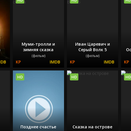
Муми-тролли и
Иван Царевич и
а
зимняя сказка
Серый Волк 5
Ос
(фильм)
(фильм)
HD
HD
HD
Позднее счастье
Сказка на острове