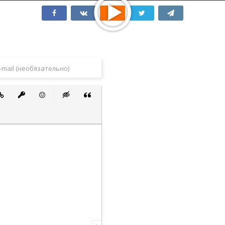
 список
ванный список
тавить ссылку
Вставить защищенную ссылку
Вставить смайлик
Вставка скрытого текста
Вставка цитаты