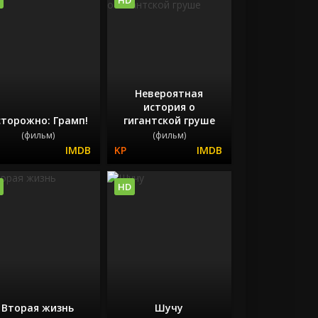
Невероятная
история о
торожно: Грамп!
гигантской груше
(фильм)
(фильм)
HD
Вторая жизнь
Шучу