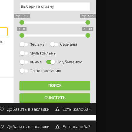
год 1915
год 2019
КП 0
КП 10
yu
Фильмы
Сериалы
Мультфильмы
Аниме
По убыванию
По возрастанию
Добавить в закладки
Есть жалоба?
Добавить в закладки
Есть жалоба?