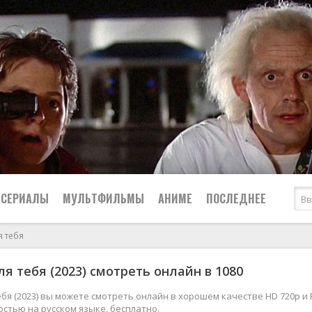
СЕРИАЛЫ
МУЛЬТФИЛЬМЫ
АНИМЕ
ПОСЛЕДНЕЕ
я тебя
Все
Криминал
ля тебя (2023) смотреть онлайн в 1080
Боевики
Мелодрамы
Военные
2024
Приключения
ебя (2023) вы можете смотреть онлайн в хорошем качестве HD 720p и F
остью на русском языке, бесплатно.