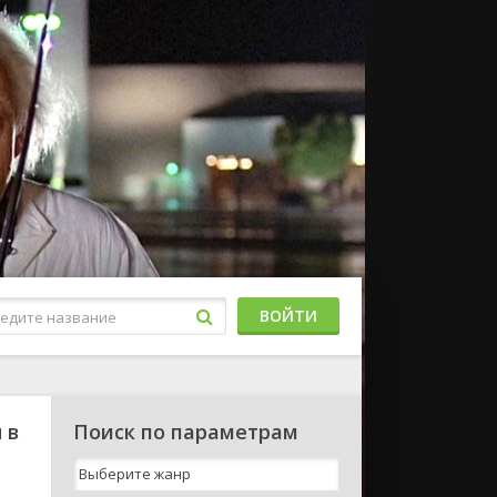
ВОЙТИ
 в
Поиск по параметрам