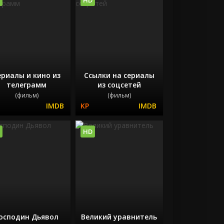
ериалы и кино из
Ссылки на сериалы
телеграмм
из соцсетей
(фильм)
(фильм)
HD
осподин Дьявол
Великий уравнитель