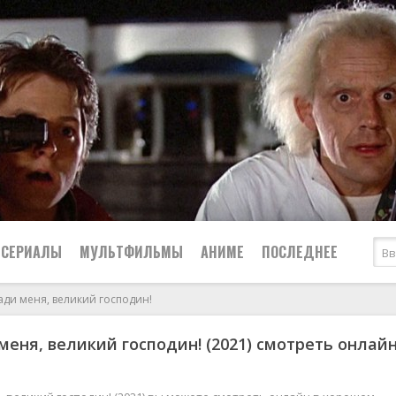
СЕРИАЛЫ
МУЛЬТФИЛЬМЫ
АНИМЕ
ПОСЛЕДНЕЕ
ди меня, великий господин!
Все
Криминал
еня, великий господин! (2021) смотреть онлайн
Боевики
Мелодрамы
Военные
2024
Приключения