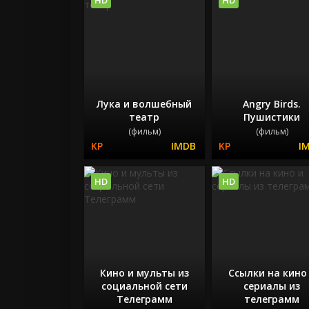
Лука и волшебный
Angry Birds.
театр
Пушистики
(фильм)
(фильм)
HD
HD
Кино и мульты из
Ссылки на кино
социальной сети
сериалы из
Телеграмм
телеграмм