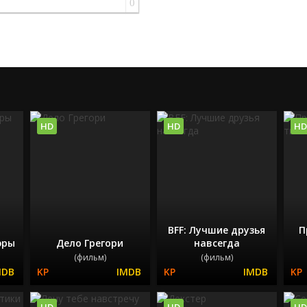
0
HD
HD
HD
BFF: Лучшие друзья
П
эры
Дело Грегори
навсегда
(фильм)
(фильм)
HD
HD
HD