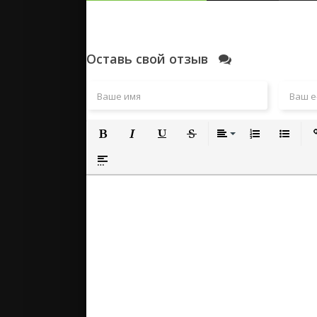
Оставь свой отзыв
Полужирный
Курсив
Подчеркнутый
Зачеркнутый
Выравнивание
Нумерованный
Маркиро
Вс
Вставка спойлера