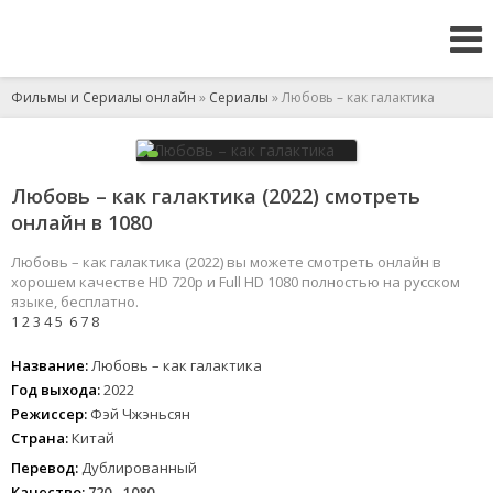
Фильмы и Сериалы онлайн
»
Сериалы
» Любовь – как галактика
Любовь – как галактика (2022) смотреть
онлайн в 1080
Любовь – как галактика (2022) вы можете смотреть онлайн в
хорошем качестве HD 720p и Full HD 1080 полностью на русском
языке, бесплатно.
1
2
3
4
5
6
7
8
Название:
Любовь – как галактика
Год выхода:
2022
Режиссер:
Фэй Чжэньсян
Страна:
Китай
Перевод:
Дублированный
Качество:
720 - 1080