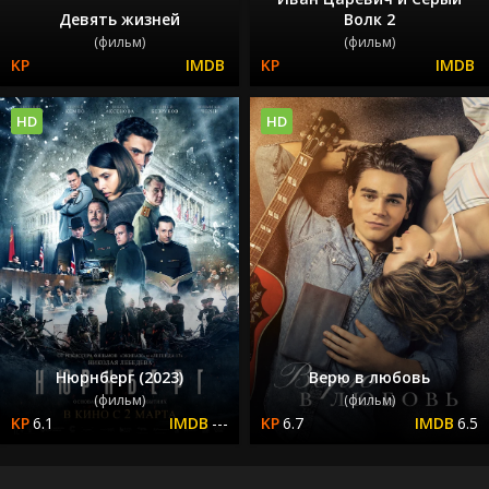
Девять жизней
Волк 2
(фильм)
(фильм)
HD
HD
Нюрнберг (2023)
Верю в любовь
(фильм)
(фильм)
6.1
---
6.7
6.5