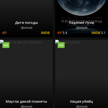
Дитя погоды
Падение Луны
(фильм)
(фильм)
5.4
5.1
HD
HD
Маугли дикой планеты
Нация убийц
(фильм)
(фильм)