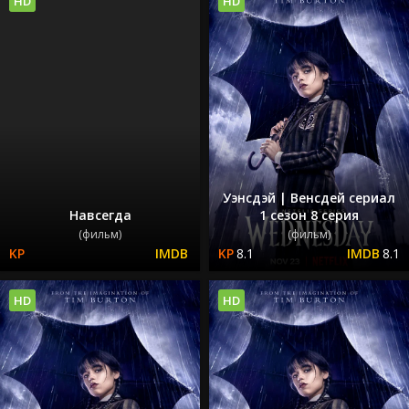
HD
HD
Уэнсдэй | Венсдей сериал
Навсегда
1 сезон 8 серия
(фильм)
(фильм)
8.1
8.1
HD
HD