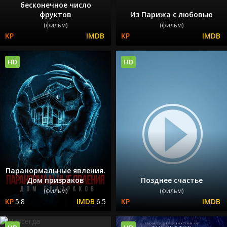
бесконечное число
фруктов
Из Парижа с любовью
(фильм)
(фильм)
HD
HD
Паранормальные явления.
Дом призраков
Позднее счастье
(фильм)
(фильм)
5.8
6.5