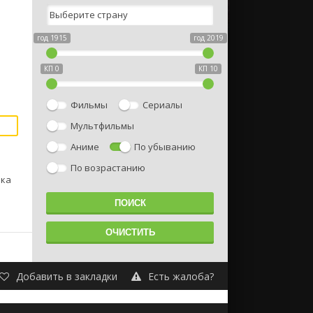
год 1915
год 2019
КП 0
КП 10
Фильмы
Сериалы
Мультфильмы
Аниме
По убыванию
По возрастанию
ика
Добавить в закладки
Есть жалоба?