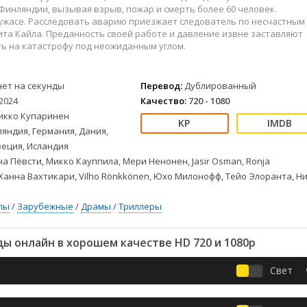
Детективы
2023
Семейные
Финляндии, вызывая взрыв, пожар и смерть более 60 человек.
Детские
2022
Спорт
 ужасе. Расследовать аварию приезжает следователь по несчастным
та Кайла. Преданность своей работе и давление извне заставляют
Драмы
2021
Триллеры
ь на катастрофу под неожиданным углом.
Комедии
Ужасы
Русские
Фантастика
чет на секунды
Перевод:
Дублированный
СССР
Фэнтези
2024
Качество:
720 - 1080
ые
Зарубежные
икко Купаринен
Фильмы из соцетей
яндия, Германия, Дания,
еция, Исландия
а Пёвсти, Микко Кауппила, Мери Ненонен, Jasir Osman, Ronja
Ханна Вахтикари, Vilho Rönkkönen, Юхо Милонофф, Тейо Элоранта, Н
лы
/
Зарубежные
/
Драмы
/
Триллеры
ы онлайн в хорошем качестве HD 720 и 1080p
Свет