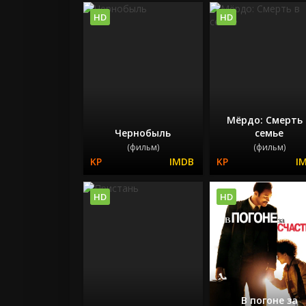
HD
HD
Мёрдо: Смерть
Чернобыль
семье
(фильм)
(фильм)
HD
HD
В погоне за