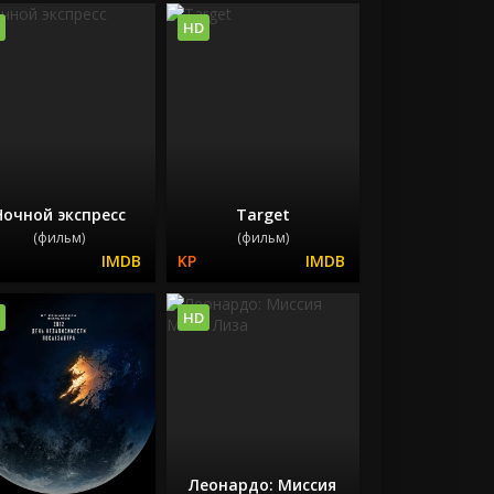
HD
Ночной экспресс
Target
(фильм)
(фильм)
HD
Леонардо: Миссия