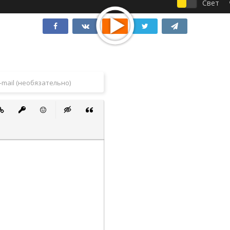
Свет
 список
ванный список
тавить ссылку
Вставить защищенную ссылку
Вставить смайлик
Вставка скрытого текста
Вставка цитаты