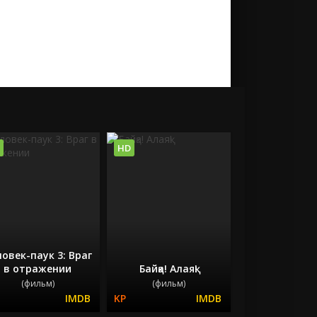
HD
овек-паук 3: Враг
в отражении
Байқа! Алаяқ!
(фильм)
(фильм)