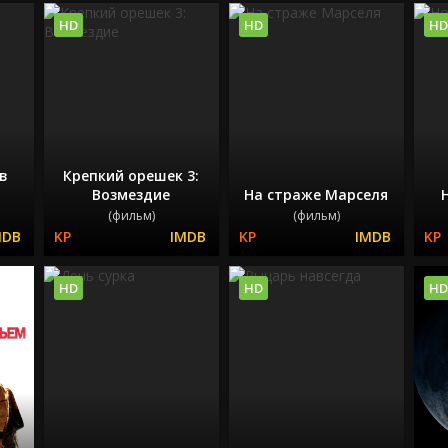
HD
HD
HD
 в
Крепкий орешек 3:
Возмездие
На страже Марселя
(фильм)
(фильм)
HD
HD
HD