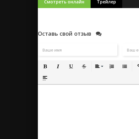
Смотреть онлайн
Трейлер
Оставь свой отзыв
Полужирный
Курсив
Подчеркнутый
Зачеркнутый
Выравнивание
Нумерованный
Маркиро
Вс
Вставка спойлера