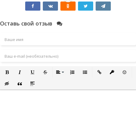
Оставь свой отзыв
Полужирный
Курсив
Подчеркнутый
Зачеркнутый
Выравнивание
Нумерованный список
Маркированный список
Вставить ссылку
Вставить за
Встави
Вставка скрытого текста
Вставка цитаты
Вставка спойлера