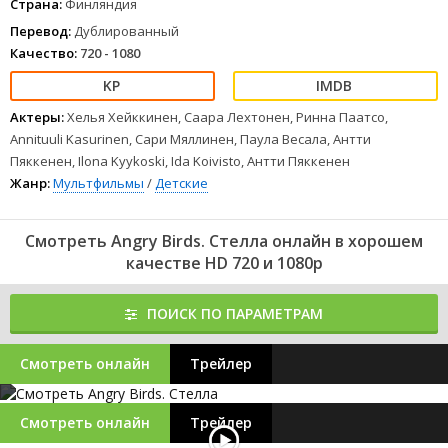
Страна:
Финляндия
Перевод:
Дублированный
Качество:
720 - 1080
Актеры:
Хелья Хейккинен, Саара Лехтонен, Ринна Паатсо,
Annituuli Kasurinen, Сари Мяллинен, Паула Весала, Антти
Пяккенен, Ilona Kyykoski, Ida Koivisto, Антти Пяккенен
Жанр:
Мультфильмы
/
Детские
Смотреть Angry Birds. Стелла онлайн в хорошем
качестве HD 720 и 1080p
ПОИСК ПО ПАРАМЕТРАМ
Смотреть онлайн
Трейлер
Смотреть онлайн
Трейлер