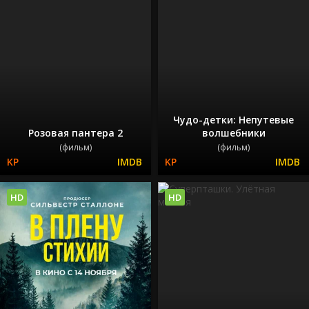
Чудо-детки: Непутевые
Розовая пантера 2
волшебники
(фильм)
(фильм)
HD
HD