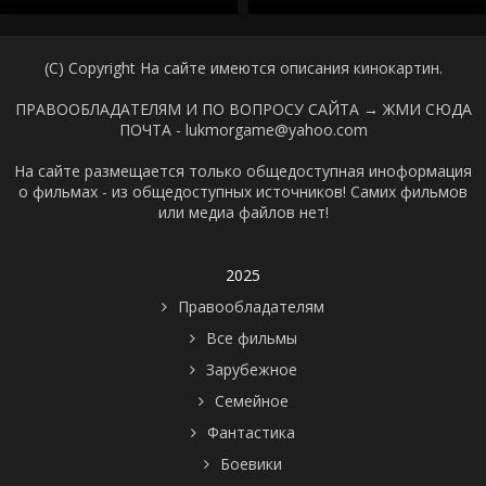
(C) Copyright На сайте имеются описания кинокартин.
ПРАВООБЛАДАТЕЛЯМ И ПО ВОПРОСУ САЙТА →
ЖМИ СЮДА
ПОЧТА - lukmorgame@yahoo.com
На сайте размещается только общедоступная иноформация
о фильмах - из общедоступных источников! Самих фильмов
или медиа файлов нет!
2025
Правообладателям
Все фильмы
Зарубежное
Семейное
Фантастика
Боевики