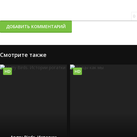
0
ДОБАВИТЬ КОММЕНТАРИЙ
Смотрите также
HD
HD