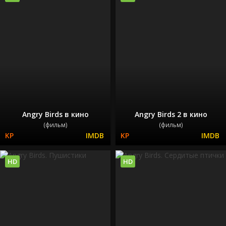
Angry Birds в кино
Angry Birds 2 в кино
(фильм)
(фильм)
HD
HD