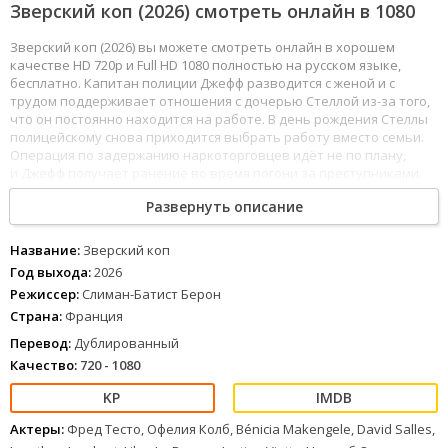
Зверский коп (2026) смотреть онлайн в 1080
Зверский коп (2026) вы можете смотреть онлайн в хорошем
качестве HD 720p и Full HD 1080 полностью на русском языке,
бесплатно. Капитан полиции Джефф разводится с женой и с
трудом поддерживает отношения с дочерью Стеллой из-за того,
что он постоянно находится на работе. В день рождения Стеллы
полицейскому снова приходится выбрать работу вместо семьи.
Операция по задержанию наркоторговцев идёт не по плану,
и Джефф получает ранение во время погони за преступниками
по зоопарку.
Развернуть описание
Выйдя из комы после сложной операции, Джефф обнаруживает
у себя невероятный дар: теперь он понимает язык животных.
Опасаясь, что его примут за сумасшедшего, Джефф хранит свою
Название:
Зверский коп
способность в тайне и начинает использовать её при раскрытии
Год выхода:
2026
преступлений и в личной жизни.
Режиссер:
Слиман-Батист Берон
1
2
3
4
5
6
7
8
Страна:
Франция
Перевод:
Дублированный
Качество:
720 - 1080
Актеры:
Фред Тесто, Офелия Колб, Bénicia Makengele, David Salles,