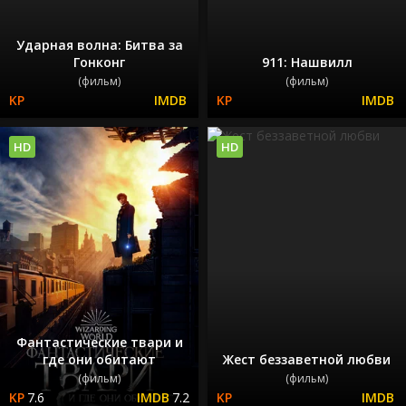
Ударная волна: Битва за
Гонконг
911: Нашвилл
(фильм)
(фильм)
HD
HD
Фантастические твари и
где они обитают
Жест беззаветной любви
(фильм)
(фильм)
7.6
7.2