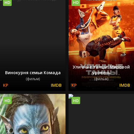
HD
HD
Уличные танцы: Мировой
Винокурня семьи Комада
уровень
(фильм)
(фильм)
HD
HD