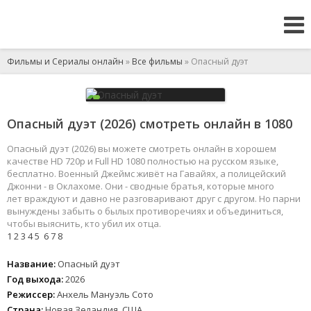
Фильмы и Сериалы онлайн
»
Все фильмы
» Опасный дуэт
Опасный дуэт (2026) смотреть онлайн в 1080
Опасный дуэт (2026) вы можете смотреть онлайн в хорошем
качестве HD 720p и Full HD 1080 полностью на русском языке,
бесплатно. Военный Джеймс живёт на Гавайях, а полицейский
Джонни - в Оклахоме. Они - сводные братья, которые много
лет враждуют и давно не разговаривают друг с другом. Но парни
вынуждены забыть о былых противоречиях и объединиться,
чтобы выяснить, кто убил их отца.
1
2
3
4
5
6
7
8
Название:
Опасный дуэт
Год выхода:
2026
Режиссер:
Анхель Мануэль Сото
Страна:
Новая Зеландия, США