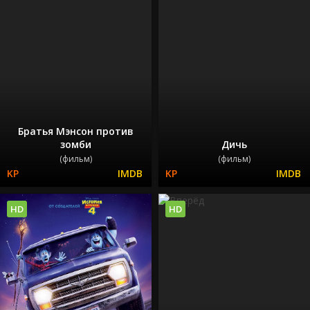
Братья Мэнсон против
зомби
Дичь
(фильм)
(фильм)
HD
HD