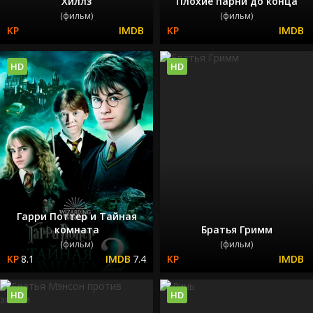
Хиллз
Плохие парни до конца
(фильм)
(фильм)
HD
HD
Гарри Поттер и Тайная
комната
Братья Гримм
(фильм)
(фильм)
8.1
7.4
HD
HD