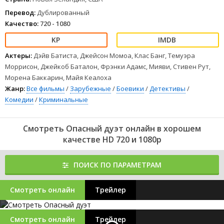
Перевод:
Дублированный
Качество:
720 - 1080
Актеры:
Дэйв Батиста, Джейсон Момоа, Клас Банг, Темуэра
Моррисон, Джейкоб Баталон, Фрэнки Адамс, Мияви, Стивен Рут,
Морена Баккарин, Майя Кеалоха
Жанр:
Все фильмы
/
Зарубежные
/
Боевики
/
Детективы
/
Комедии
/
Криминальные
Смотреть Опасный дуэт онлайн в хорошем
качестве HD 720 и 1080p
ПОИСК ПО ПАРАМЕТРАМ
Смотреть онлайн
Трейлер
Смотреть онлайн
Трейлер