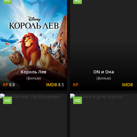
HD
HD
Король Лев
ON и Она
(фильм)
(фильм)
8.8
8.5
HD
HD