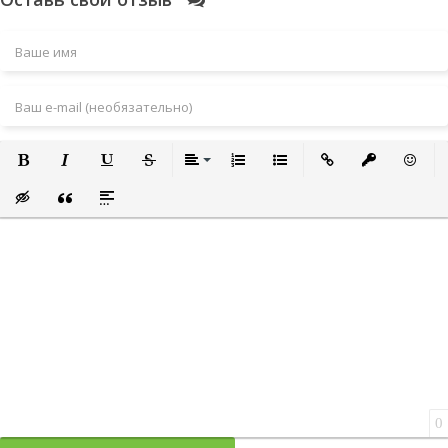
Полужирный
Курсив
Подчеркнутый
Зачеркнутый
Выравнивание
Нумерованный список
Маркированный список
Вставить ссылку
Вставить за
Встави
Вставка скрытого текста
Вставка цитаты
Вставка спойлера
0