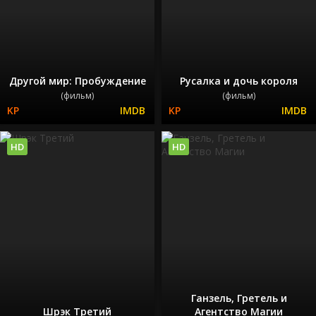
Другой мир: Пробуждение
Русалка и дочь короля
(фильм)
(фильм)
HD
HD
Ганзель, Гретель и
Шрэк Третий
Агентство Магии