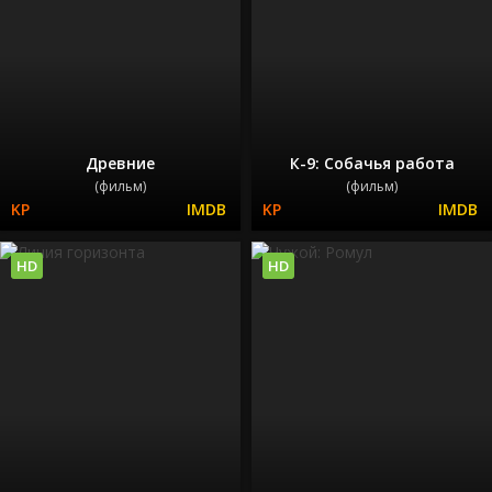
Древние
К-9: Собачья работа
(фильм)
(фильм)
HD
HD