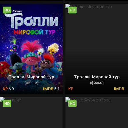
HD
HD
Тролли. Мировой тур
Тролли. Мировой тур
(фильм)
(фильм)
6.9
6.1
HD
HD