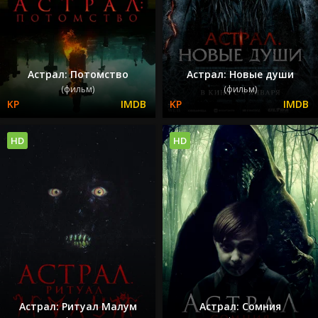
Астрал: Потомство
Астрал: Новые души
(фильм)
(фильм)
HD
HD
Астрал: Ритуал Малум
Астрал: Сомния