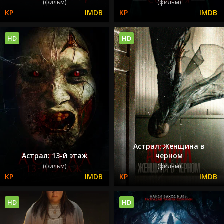
(фильм)
(фильм)
HD
HD
Астрал: Женщина в
Астрал: 13-й этаж
черном
(фильм)
(фильм)
HD
HD