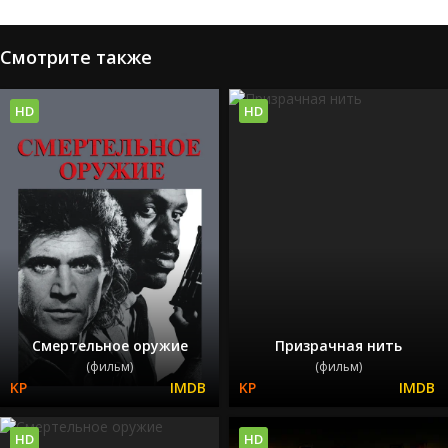
Смотрите также
HD
HD
Смертельное оружие
Призрачная нить
(фильм)
(фильм)
HD
HD