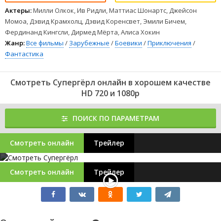
Актеры:
Милли Олкок, Ив Ридли, Маттиас Шонартс, Джейсон
Момоа, Дэвид Крамхолц, Дэвид Коренсвет, Эмили Бичем,
Фердинанд Кингсли, Дирмед Мёрта, Алиса Хокин
Жанр:
Все фильмы
/
Зарубежные
/
Боевики
/
Приключения
/
Фантастика
Смотреть Супергёрл онлайн в хорошем качестве
HD 720 и 1080p
ПОИСК ПО ПАРАМЕТРАМ
Смотреть онлайн
Трейлер
Смотреть онлайн
Трейлер