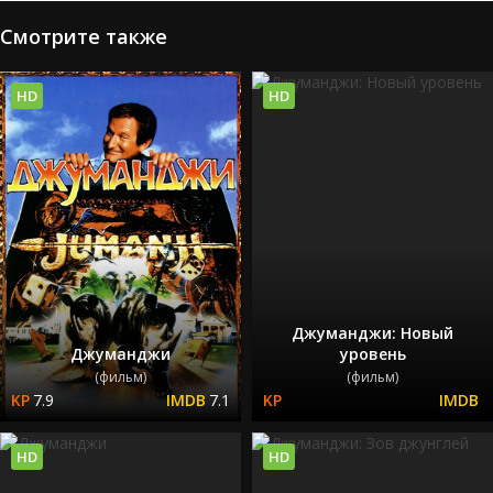
Смотрите также
HD
HD
Джуманджи: Новый
Джуманджи
уровень
(фильм)
(фильм)
7.9
7.1
HD
HD