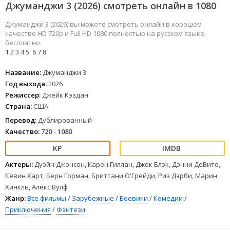
Джуманджи 3 (2026) смотреть онлайн в 1080
Джуманджи 3 (2026) вы можете смотреть онлайн в хорошем
качестве HD 720p и Full HD 1080 полностью на русском языке,
бесплатно.
1
2
3
4
5
6
7
8
Название:
Джуманджи 3
Год выхода:
2026
Режиссер:
Джейк Кэздан
Страна:
США
Перевод:
Дублированный
Качество:
720 - 1080
Актеры:
Дуэйн Джонсон, Карен Гиллан, Джек Блэк, Дэнни ДеВито,
Кевин Харт, Берн Горман, Бриттани О'Грейди, Риз Дэрби, Марин
Хинкль, Алекс Вулф
Жанр:
Все фильмы
/
Зарубежные
/
Боевики
/
Комедии
/
Приключения
/
Фэнтези