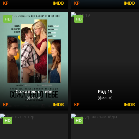
HD
HD
Сожалею о тебе
Ряд 19
(фильм)
(фильм)
HD
HD