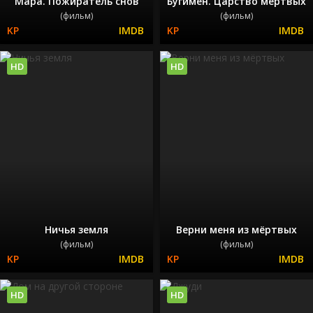
Мара. Пожиратель снов
Бугимен. Царство мёртвых
(фильм)
(фильм)
HD
HD
Ничья земля
Верни меня из мёртвых
(фильм)
(фильм)
HD
HD