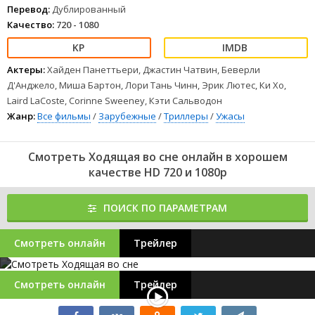
Перевод:
Дублированный
Качество:
720 - 1080
Актеры:
Хайден Панеттьери, Джастин Чатвин, Беверли
Д'Анджело, Миша Бартон, Лори Тань Чинн, Эрик Лютес, Ки Хо,
Laird LaCoste, Corinne Sweeney, Кэти Сальводон
Жанр:
Все фильмы
/
Зарубежные
/
Триллеры
/
Ужасы
Смотреть Ходящая во сне онлайн в хорошем
качестве HD 720 и 1080p
ПОИСК ПО ПАРАМЕТРАМ
Смотреть онлайн
Трейлер
Смотреть онлайн
Трейлер