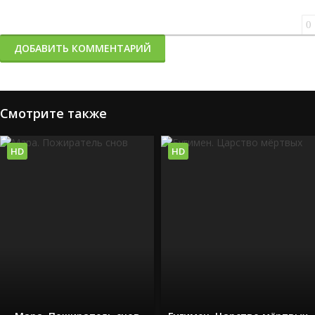
0
ДОБАВИТЬ КОММЕНТАРИЙ
Смотрите также
HD
HD