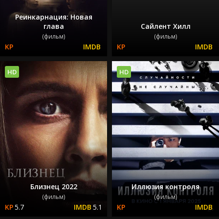
Реинкарнация: Новая
глава
Сайлент Хилл
(фильм)
(фильм)
HD
HD
Близнец 2022
Иллюзия контроля
(фильм)
(фильм)
5.7
5.1