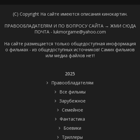
(C) Copyright На сайте имеются описания кинокартин.
ПРАВООБЛАДАТЕЛЯМ И ПО ВОПРОСУ САЙТА →
ЖМИ СЮДА
ПОЧТА - lukmorgame@yahoo.com
На сайте размещается только общедоступная иноформация
о фильмах - из общедоступных источников! Самих фильмов
или медиа файлов нет!
2025
Правообладателям
Все фильмы
Зарубежное
Семейное
Фантастика
Боевики
Триллеры