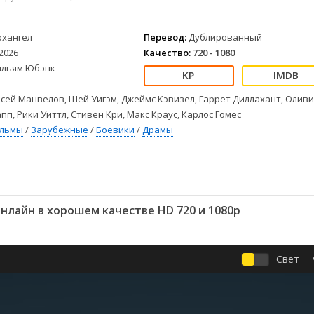
Детективы
2023
Семейные
Детские
2022
Спорт
рхангел
Перевод:
Дублированный
Драмы
2021
Триллеры
2026
Качество:
720 - 1080
Комедии
Ужасы
ильям Юбэнк
Русские
Фантастика
СССР
Фэнтези
сей Манвелов, Шей Уигэм, Джеймс Кэвизел, Гаррет Диллахант, Оливи
ые
Зарубежные
пп, Рики Уиттл, Стивен Кри, Макс Краус, Карлос Гомес
Фильмы из соцетей
ильмы
/
Зарубежные
/
Боевики
/
Драмы
нлайн в хорошем качестве HD 720 и 1080p
Свет