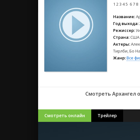
2023
1
2
3
4
5
6
7
8
2022
Название:
А
2021
Год выхода:
Режиссер:
У
Русские
Страна:
США
СССР
Актеры:
Алек
Зарубежн
Тирлби, Бо На
Жанр:
Все ф
Смотреть Архангел о
Смотреть онлайн
Трейлер