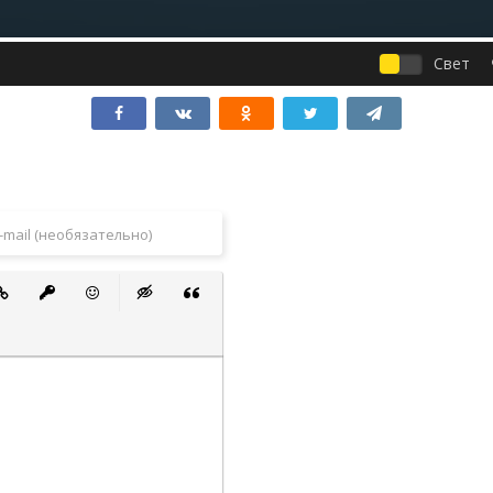
Свет
 список
ванный список
тавить ссылку
Вставить защищенную ссылку
Вставить смайлик
Вставка скрытого текста
Вставка цитаты