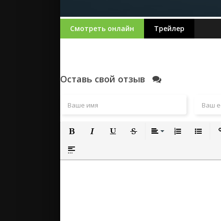
Смотреть онлайн
Трейлер
Оставь свой отзыв
Полужирный
Курсив
Подчеркнутый
Зачеркнутый
Выравнивание
Нумерованный
Маркиро
Вс
Вставка спойлера