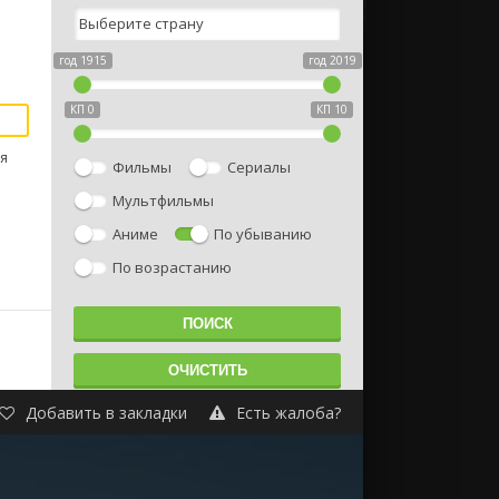
год 1915
год 2019
КП 0
КП 10
я
Фильмы
Сериалы
Мультфильмы
Аниме
По убыванию
По возрастанию
Добавить в закладки
Есть жалоба?