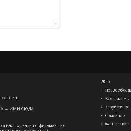
0
2025
Правооблад
нокартин.
Все фильмы
Зарубежное
ТА →
ЖМИ СЮДА
Семейное
Фантастика
ая иноформация о фильмах - из
 или медиа файлов нет!