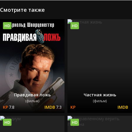
Смотрите также
HD
HD
Правдивая ложь
Частная жизнь
(фильм)
(фильм)
7.8
7.3
HD
HD