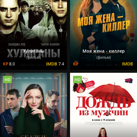
Хулиганы
Моя жена - киллер
(фильм)
(фильм)
8.0
7.4
HD
HD