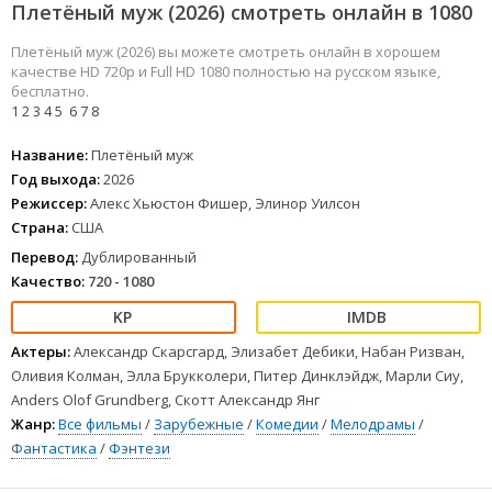
Плетёный муж (2026) смотреть онлайн в 1080
Плетёный муж (2026) вы можете смотреть онлайн в хорошем
качестве HD 720p и Full HD 1080 полностью на русском языке,
бесплатно.
1
2
3
4
5
6
7
8
Название:
Плетёный муж
Год выхода:
2026
Режиссер:
Алекс Хьюстон Фишер, Элинор Уилсон
Страна:
США
Перевод:
Дублированный
Качество:
720 - 1080
Актеры:
Александр Скарсгард, Элизабет Дебики, Набан Ризван,
Оливия Колман, Элла Брукколери, Питер Динклэйдж, Марли Сиу,
Anders Olof Grundberg, Скотт Александр Янг
Жанр:
Все фильмы
/
Зарубежные
/
Комедии
/
Мелодрамы
/
Фантастика
/
Фэнтези