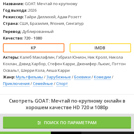
Название:
GOAT: Мечтай по-крупному
Год выхода:
2026
Режиссер:
Тайри Диллихей, Адам Розетт
Страна:
США, Бразилия, Япония, Сингапур
Перевод:
Дублированный
Качество:
720 - 1080
Актеры:
Калеб Маклафлин, Гэбриэл Юнион, Ник Кролл, Никола
Кохлан, Дэвид Харбор, Стефен Карри, Дженифер Льюис, Пэттон
Освальт, Шерри Кола, Аеша Карри
Жанр:
Мультфильмы
/
Зарубежные
/
Боевики
/
Комедии
/
Приключения
/
Семейные
/
Спорт
Смотреть GOAT: Мечтай по-крупному онлайн в
хорошем качестве HD 720 и 1080p
ПОИСК ПО ПАРАМЕТРАМ