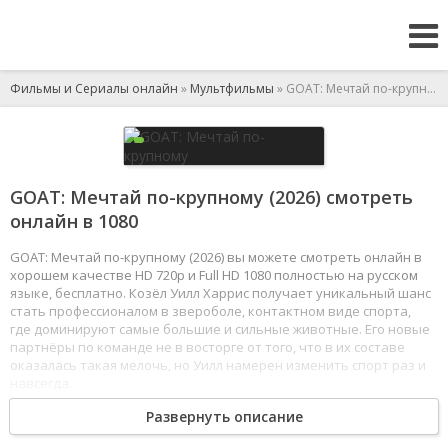
Фильмы и Сериалы онлайн
»
Мультфильмы
» GOAT: Мечтай по-крупному
GOAT: Мечтай по-крупному (2026) смотреть
онлайн в 1080
GOAT: Мечтай по-крупному (2026) вы можете смотреть онлайн в
хорошем качестве HD 720p и Full HD 1080 полностью на русском
языке, бесплатно. Козёл Уилл Харрис получает уникальный шанс
стать профессионалом в звероболе, контактном виде спорта,
где доминируют самые большие и сильные животные. Его новые
партнёры по команде не в восторге от того, что в их составе
оказалась такая мелочь, но Уилл намерен изменить спорт раз и
навсегда.
1
2
3
4
5
6
7
8
Развернуть описание