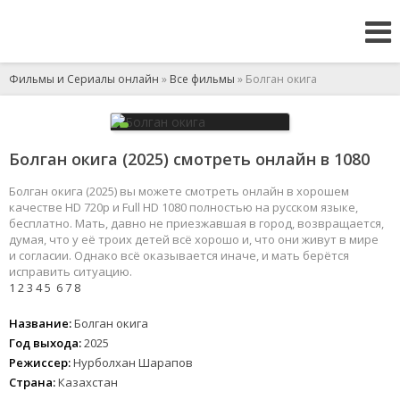
Фильмы и Сериалы онлайн
»
Все фильмы
» Болган окига
Болган окига (2025) смотреть онлайн в 1080
Болган окига (2025) вы можете смотреть онлайн в хорошем
качестве HD 720p и Full HD 1080 полностью на русском языке,
бесплатно. Мать, давно не приезжавшая в город, возвращается,
думая, что у её троих детей всё хорошо и, что они живут в мире
и согласии. Однако всё оказывается иначе, и мать берётся
исправить ситуацию.
1
2
3
4
5
6
7
8
Название:
Болган окига
Год выхода:
2025
Режиссер:
Нурболхан Шарапов
Страна:
Казахстан