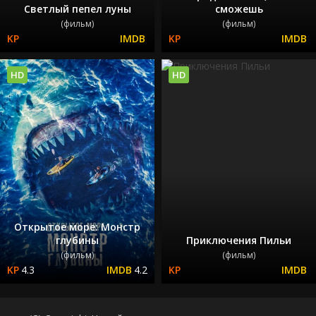
Светлый пепел луны
сможешь
(фильм)
(фильм)
HD
HD
Открытое море: Монстр
глубины
Приключения Пильи
(фильм)
(фильм)
4.3
4.2