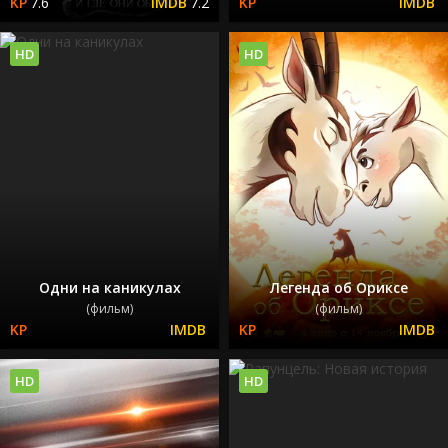
7.6
7.2
HD
HD
Одни на каникулах
Легенда об Ориксе
(фильм)
(фильм)
HD
HD