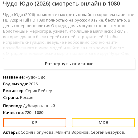
Чудо-Юдо (2026) смотреть онлайн в 1080
Чудо-Юдо (2026) вы можете смотреть онлайн в хорошем качестве
HD 720p и Full HD 1080 полностью на русском языке, бесплатно. В
день совершеннолетия Отрада, дочь могущественных магов
Болотницы и Черногора, узнаёт, что лишена магической силы,
которая должна была перейти к ней от родителей. Чтобы
исправить ситуацию, девушке необходимо срочно найти
возлюбленного в мире людей и выйти за него замуж. Вместе
с Отрадой в человеческий мир отправляется её друг Чудо-Юдо,
который может перевоплощаться в кого угодно: в птицу, в зверя
Развернуть описание
и даже в прекрасного принца.
1
2
3
4
5
6
7
8
Название:
Чудо-Юдо
Год выхода:
2026
Режиссер:
Серик Бейсеу
Страна:
Россия
Перевод:
Дублированный
Качество:
720 - 1080
Актеры:
София Лопунова, Микита Воронов, Сергей Безруков,