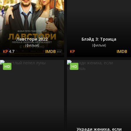
Лавстори 2022
Блэйд 3: Троица
(фильм)
(фильм)
4.7
---
HD
HD
Укради жениха, если