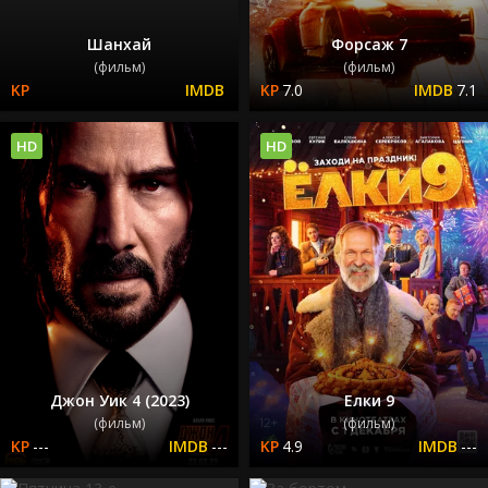
Шанхай
Форсаж 7
(фильм)
(фильм)
7.0
7.1
HD
HD
Джон Уик 4 (2023)
Елки 9
(фильм)
(фильм)
---
---
4.9
---