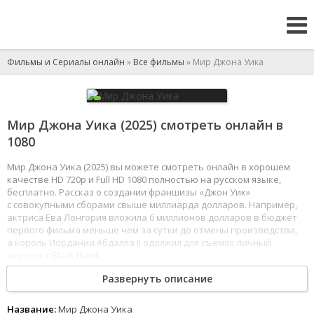
Фильмы и Сериалы онлайн
»
Все фильмы
» Мир Джона Уика
Мир Джона Уика (2025) смотреть онлайн в
1080
Мир Джона Уика (2025) вы можете смотреть онлайн в хорошем
качестве HD 720p и Full HD 1080 полностью на русском языке,
бесплатно. Рассказ о создании франшизы «Джон Уик»
с совокупными сборами свыше миллиарда долларов. Например,
актриса Ева Лонгория вложила 6 миллионов долларов в бюджет
первого фильма меньше чем за сутки до отмены производства,
а король Иордании Абдалла II одолжил для съемок личный
вертолет Black Hawk.
1
2
3
4
5
6
7
8
Развернуть описание
Название:
Мир Джона Уика