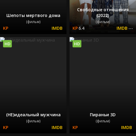
Свободные отношения
Шепоты мертвого дома
(2022)
(фильм)
(фильм)
6.4
---
HD
HD
(НЕ)идеальный мужчина
Пираньи 3D
(фильм)
(фильм)