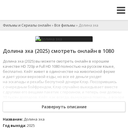
Фильмы и Сериалы онлайн
»
Все фильмы
» Долина эха
Долина эха (2025) смотреть онлайн в 1080
Долина эха (2025) вы можете смотреть онлайн в хорошем
качестве HD 720p и Full HD 1080 полностью на русском языке,
бесплатно. Кейт живет в одиночестве на живописной ферме
и дает уроки верховой езды, но все её деньги уходят
на эскапады и рехабы беспутной дочери Клэр. Поссорившись
с очередным бойфрендом, Клэр случайно выкидывает вместе
с другими его вещами пакетик с героином, и теперь они должны
10 тысяч долларов. Кейт, как всегда, вынуждена помочь, а вскоре
Клэр появляется на пороге заплаканная и с пятнами крови
Развернуть описание
на одежде.
1
2
3
4
5
6
7
8
Название:
Долина эха
Год выхода:
2025