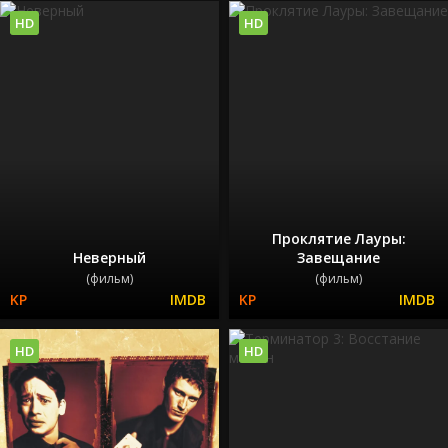
HD
HD
Проклятие Лауры:
Неверный
Завещание
(фильм)
(фильм)
HD
HD