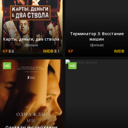
Терминатор 3: Восстание
Карты, деньги, два ствола
машин
(фильм)
(фильм)
8.6
8.1
HD
HD
Однажды мы расскажем