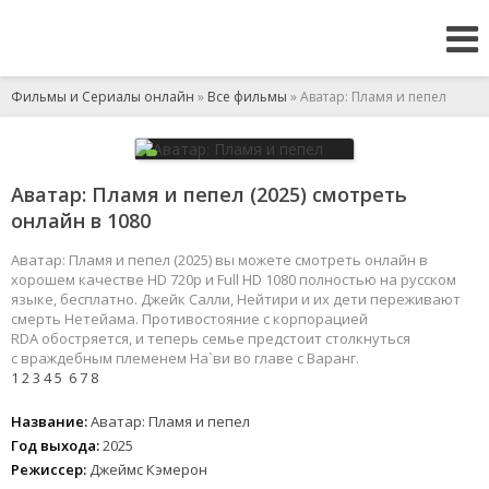
Фильмы и Сериалы онлайн
»
Все фильмы
» Аватар: Пламя и пепел
Аватар: Пламя и пепел (2025) смотреть
онлайн в 1080
Аватар: Пламя и пепел (2025) вы можете смотреть онлайн в
хорошем качестве HD 720p и Full HD 1080 полностью на русском
языке, бесплатно. Джейк Салли, Нейтири и их дети переживают
смерть Нетейама. Противостояние с корпорацией
RDA обостряется, и теперь семье предстоит столкнуться
с враждебным племенем На`ви во главе с Варанг.
1
2
3
4
5
6
7
8
Название:
Аватар: Пламя и пепел
Год выхода:
2025
Режиссер:
Джеймс Кэмерон