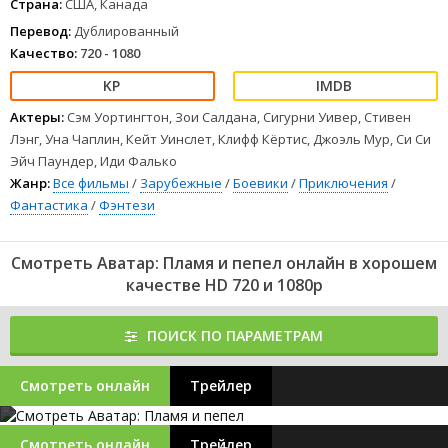
Страна:
США, Канада
Перевод:
Дублированный
Качество:
720 - 1080
Актеры:
Сэм Уортингтон, Зои Салдана, Сигурни Уивер, Стивен
Лэнг, Уна Чаплин, Кейт Уинслет, Клифф Кёртис, Джоэль Мур, Си Си
Эйч Паундер, Иди Фалько
Жанр:
Все фильмы
/
Зарубежные
/
Боевики
/
Приключения
/
Фантастика
/
Фэнтези
Смотреть Аватар: Пламя и пепел онлайн в хорошем
качестве HD 720 и 1080p
ПОИСК ПО ПАРАМЕТРАМ
Смотреть онлайн
Трейлер
Смотреть онлайн
Трейлер