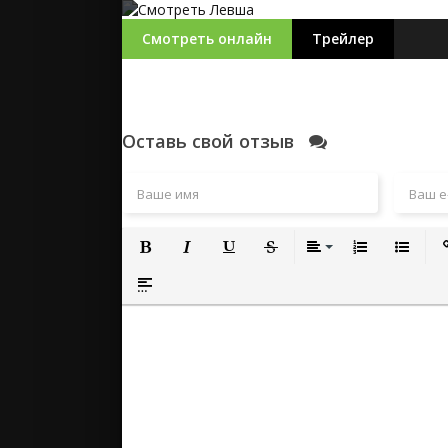
Смотреть онлайн
Трейлер
Оставь свой отзыв
Полужирный
Курсив
Подчеркнутый
Зачеркнутый
Выравнивание
Нумерованный
Маркиро
Вс
Вставка спойлера