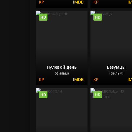
HD
HD
Нулевой день
Безумцы
(фильм)
(фильм)
HD
HD