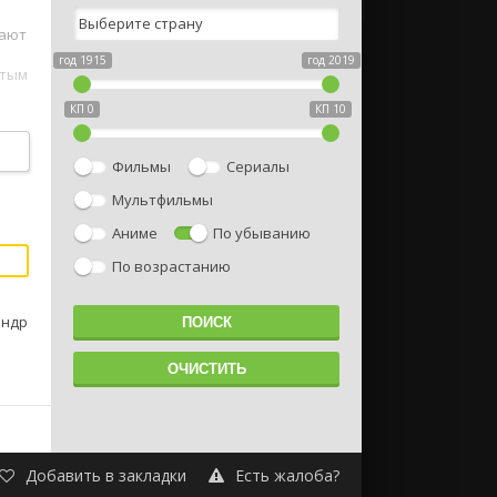
чают
год 1915
год 2019
ытым
КП 0
КП 10
е
Фильмы
Сериалы
Мультфильмы
Аниме
По убыванию
По возрастанию
андр
Добавить в закладки
Есть жалоба?