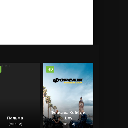
HD
Форсаж: Хоббс и
Пальма
Шоу
(фильм)
(фильм)