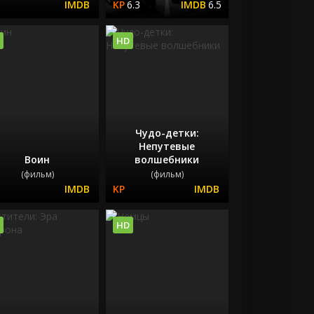
6.3
6.5
HD
Чудо-детки:
Непутевые
Воин
волшебники
(фильм)
(фильм)
HD