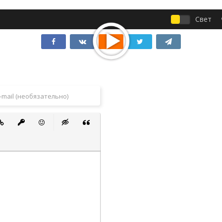
Свет
 список
ванный список
тавить ссылку
Вставить защищенную ссылку
Вставить смайлик
Вставка скрытого текста
Вставка цитаты