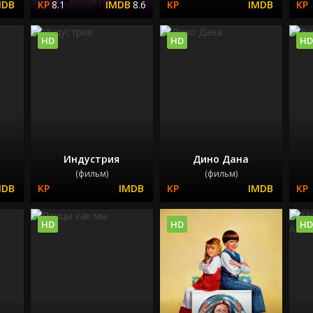
8.1
8.6
HD
HD
HD
Индустрия
Дино Дана
(фильм)
(фильм)
HD
HD
HD