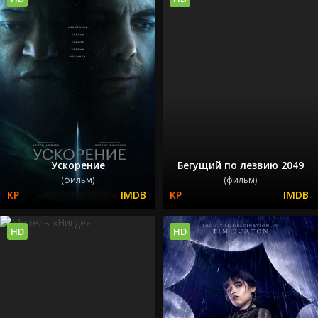
Ускорение
Бегущий по лезвию 2049
(фильм)
(фильм)
HD
HD