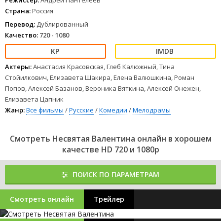
Режиссер:
Андрей Пантелеев
Страна:
Россия
Перевод:
Дублированный
Качество:
720 - 1080
Актеры:
Анастасия Красовская, Глеб Калюжный, Тина
Стойилкович, Елизавета Шакира, Елена Валюшкина, Роман
Попов, Алексей Базанов, Вероника Вяткина, Алексей Онежен,
Елизавета Цапник
Жанр:
Все фильмы
/
Русские
/
Комедии
/
Мелодрамы
Смотреть Несвятая Валентина онлайн в хорошем
качестве HD 720 и 1080p
ПОИСК ПО ПАРАМЕТРАМ
Смотреть онлайн
Трейлер