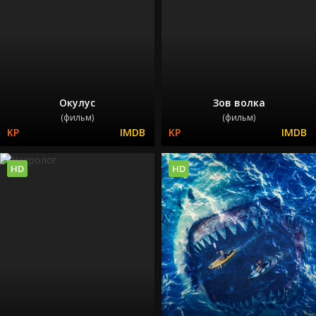
Окулус
Зов волка
(фильм)
(фильм)
HD
HD