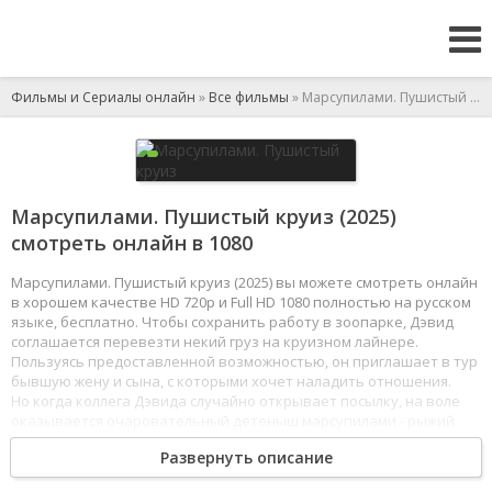
Фильмы и Сериалы онлайн
»
Все фильмы
» Марсупилами. Пушистый круиз
Марсупилами. Пушистый круиз (2025)
смотреть онлайн в 1080
Марсупилами. Пушистый круиз (2025) вы можете смотреть онлайн
в хорошем качестве HD 720p и Full HD 1080 полностью на русском
языке, бесплатно. Чтобы сохранить работу в зоопарке, Дэвид
соглашается перевезти некий груз на круизном лайнере.
Пользуясь предоставленной возможностью, он приглашает в тур
бывшую жену и сына, с которыми хочет наладить отношения.
Но когда коллега Дэвида случайно открывает посылку, на воле
оказывается очаровательный детеныш марсупилами - рыжий
пушистый зверек, за которым охотятся все браконьеры мира.
Развернуть описание
Ведь марсупилами не только любитель опасных проделок, но и
ключ к вечной молодости. Поездка тут же превращается