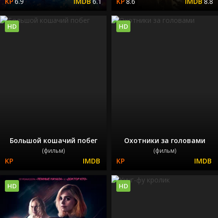
6.9
6.1
8.6
8.8
HD
HD
Большой кошачий побег
Охотники за головами
(фильм)
(фильм)
HD
HD