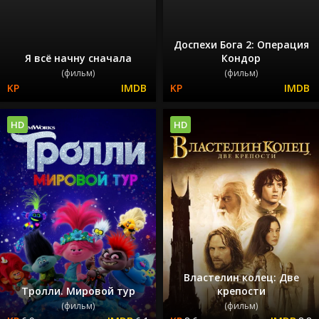
Доспехи Бога 2: Операция
Я всё начну сначала
Кондор
(фильм)
(фильм)
HD
HD
Властелин колец: Две
Тролли. Мировой тур
крепости
(фильм)
(фильм)