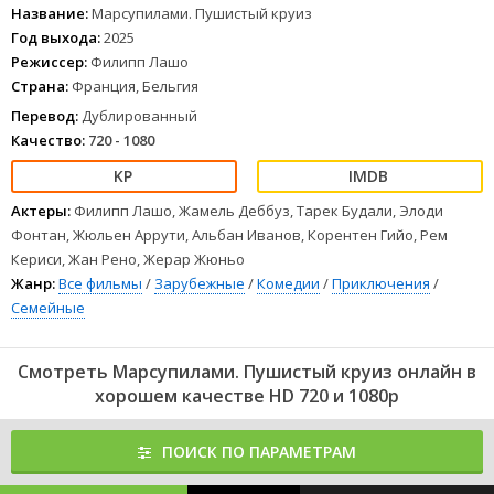
в полный хаос.
Название:
Марсупилами. Пушистый круиз
1
2
3
4
5
6
7
8
Год выхода:
2025
Режиссер:
Филипп Лашо
Страна:
Франция, Бельгия
Перевод:
Дублированный
Качество:
720 - 1080
Актеры:
Филипп Лашо, Жамель Деббуз, Тарек Будали, Элоди
Фонтан, Жюльен Аррути, Альбан Иванов, Корентен Гийо, Рем
Кериси, Жан Рено, Жерар Жюньо
Жанр:
Все фильмы
/
Зарубежные
/
Комедии
/
Приключения
/
Семейные
Смотреть Марсупилами. Пушистый круиз онлайн в
хорошем качестве HD 720 и 1080p
ПОИСК ПО ПАРАМЕТРАМ