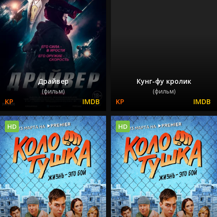
Драйвер
Кунг-фу кролик
(фильм)
(фильм)
HD
HD