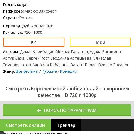
Хурмады - Сандурлай, с которым им предстоит сразиться.
Год выхода:
1
2
3
4
5
6
7
8
Режиссер:
Марюс Вайсберг
Страна:
Россия
Перевод:
Дублированный
Качество:
720 - 1080
Актеры:
Демис Карибидис, Михаил Галустян, Адила Рагимова,
Артур Ваха, Сергей Рост, Людмила Артемьева, Вячеслав
Тимербулатов, Альбина Кабалина, Васант Балан, Виктор Захаров
Жанр:
Все фильмы
/
Русские
/
Комедии
Смотреть Королёк моей любви онлайн в хорошем
качестве HD 720 и 1080p
ПОИСК ПО ПАРАМЕТРАМ
Смотреть онлайн
Трейлер