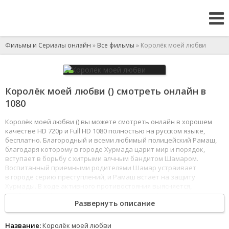
Фильмы и Сериалы онлайн
»
Все фильмы
» Королёк моей любви
Королёк моей любви () смотреть онлайн в
1080
Королёк моей любви () вы можете смотреть онлайн в хорошем
качестве HD 720p и Full HD 1080 полностью на русском языке,
бесплатно. Благородный и всеми любимый полицейский Рамаш,
благодаря которому в городе Хурмада царит мир и порядок,
вступает в борьбу с хитрыми алчным бандитом Шамаром.
Воспитанный приемными родителями Шамар устраивает
в городе серию преступлений, и Рамаш встает на защиту
Хурмады. В ходе активного противостояния выясняется,
что Рамаш и Шамар - разлученные в детстве братья.
Развернуть описание
Расследование братьев выводит их на след виновника великого
пожара, который унес жизни родителей Рамаша и Шамара.
Им оказывается главный меценат и покровитель
Название:
Королёк моей любви