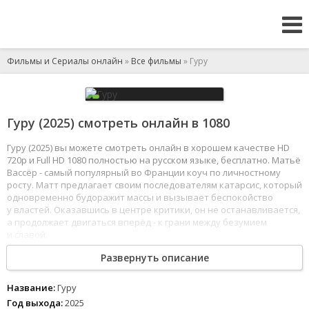
Фильмы и Сериалы онлайн
»
Все фильмы
» Гуру
Гуру (2025) смотреть онлайн в 1080
Гуру (2025) вы можете смотреть онлайн в хорошем качестве HD
720p и Full HD 1080 полностью на русском языке, бесплатно. Матьё
Вассёр - самый популярный во Франции коуч по личностному
росту. Матт предлагает своим последователям катарсис, который
одновременно будоражит массы и вызывает беспокойство
у властей. Оказавшись в центре критики, он не останавливается,
а продолжает двигаться вперёд - к грани между безумием
и славой.
1
2
3
4
5
6
7
8
Развернуть описание
Название:
Гуру
Год выхода:
2025