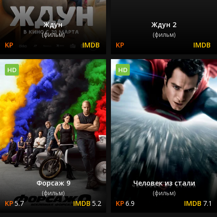
Ждун
Ждун 2
(фильм)
(фильм)
HD
HD
Форсаж 9
Человек из стали
(фильм)
(фильм)
5.7
5.2
6.9
7.1