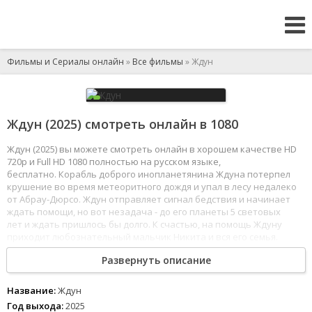
Фильмы и Сериалы онлайн
»
Все фильмы
» Ждун
Ждун (2025) смотреть онлайн в 1080
Ждун (2025) вы можете смотреть онлайн в хорошем качестве HD
720p и Full HD 1080 полностью на русском языке,
бесплатно. Корабль доброго инопланетянина Ждуна потерпел
крушение во время метеоритного дождя и упал в лесу недалеко
от Абрау-Дюрсо. Ждун отправляет сигнал бедствия и начинает
ждать помощи, но вот незадача - до его планеты 5 световых
лет и ждать пришлось бы долго. К счастью, на помощь Ждуну
приходит любознательный мальчик Никита и вся его семья.
Никите и семье Семеновых предстоит помочь пришельцу
Развернуть описание
отремонтировать корабль, избежать козней местного афериста-
бизнесмена, который страстно мечтает завладеть
инопланетными технологиями, и вернуться домой.
Название:
Ждун
1
2
3
4
5
6
7
8
Год выхода:
2025