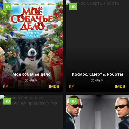
HD
HD
Мое собачье дело
Космос. Смерть. Роботы
(фильм)
(фильм)
HD
HD