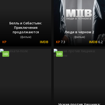
Белль и Себастьян:
Приключения
продолжаются
Люди в черном 2
(фильм)
(фильм)
7.3
6.2
HD
HD
Чужие против Хищника: