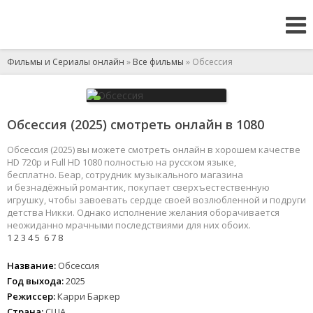
Фильмы и Сериалы онлайн
»
Все фильмы
» Обсессия
Обсессия (2025) смотреть онлайн в 1080
Обсессия (2025) вы можете смотреть онлайн в хорошем качестве
HD 720p и Full HD 1080 полностью на русском языке,
бесплатно. Беар, сотрудник музыкального магазина
и безнадёжный романтик, покупает сверхъестественную
игрушку, чтобы завоевать сердце своей возлюбленной и подруги
детства Никки. Однако исполнение желания оборачивается
неожиданно мрачными последствиями для них обоих.
1
2
3
4
5
6
7
8
Название:
Обсессия
Год выхода:
2025
Режиссер:
Карри Баркер
Страна:
США