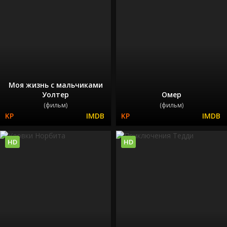
Моя жизнь с мальчиками
Уолтер
Омер
(фильм)
(фильм)
HD
HD