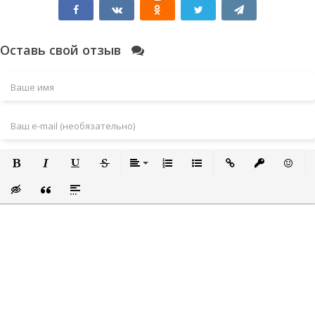
Оставь свой отзыв
Полужирный
Курсив
Подчеркнутый
Зачеркнутый
Выравнивание
Нумерованный список
Маркированный список
Вставить ссылку
Вставить за
Встави
Вставка скрытого текста
Вставка цитаты
Вставка спойлера