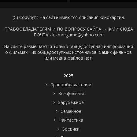
(C) Copyright На сайте имеются описания кинокартин.
ПРАВООБЛАДАТЕЛЯМ И ПО ВОПРОСУ САЙТА →
ЖМИ СЮДА
ПОЧТА - lukmorgame@yahoo.com
На сайте размещается только общедоступная иноформация
о фильмах - из общедоступных источников! Самих фильмов
или медиа файлов нет!
2025
Правообладателям
Все фильмы
Зарубежное
Семейное
Фантастика
Боевики