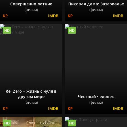
Совершенно летние
Пиковая дама: Зазеркалье
(фильм)
(фильм)
HD
HD
Re: Zero – жизнь с нуля в
другом мире
Честный человек
(фильм)
(фильм)
HD
HD