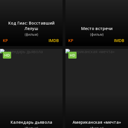
Код Гиас: Восставший
Лелуш
Место встречи
(фильм)
(фильм)
HD
HD
Календарь дьявола
Американская «мечта»