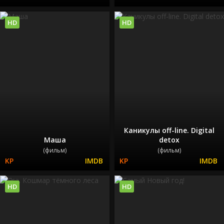
HD
HD
Каникулы off-line. Digital
Маша
detox
(фильм)
(фильм)
HD
HD