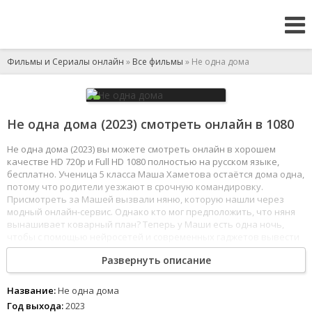
Фильмы и Сериалы онлайн
»
Все фильмы
» Не одна дома
Не одна дома (2023) смотреть онлайн в 1080
Не одна дома (2023) вы можете смотреть онлайн в хорошем
качестве HD 720p и Full HD 1080 полностью на русском языке,
бесплатно. Ученица 5 класса Маша Хаметова остаётся дома одна,
потому что родители уезжают в срочную командировку.
Присмотреть за Машей вызвали няню, которую нашли через
модный онлайн-сервис. Однако кто мог предположить, что няня
вынашивает коварный план? Теперь у Маши есть одна ночь,
чтобы с помощью нейросетей и современных гаджетов вывести
преступницу на чистую воду, показав ей, кто в умном доме
Развернуть описание
хозяин.
1
2
3
4
5
6
7
8
Название:
Не одна дома
Год выхода:
2023