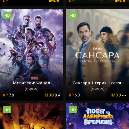
HD
HD
Мстители: Финал
Сансара 1 серия 1 сезон
(фильм)
(фильм)
7.8
8.4
6.9
---
HD
HD