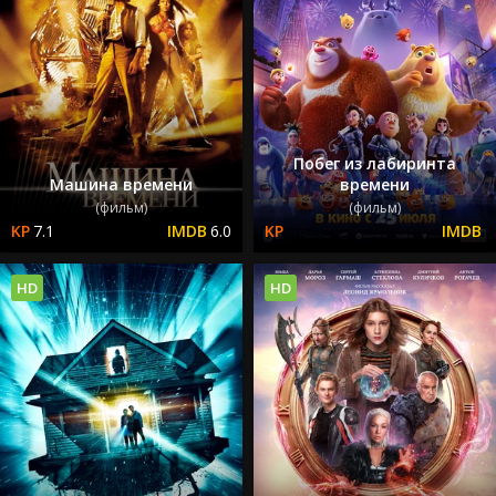
Побег из лабиринта
Машина времени
времени
(фильм)
(фильм)
7.1
6.0
HD
HD