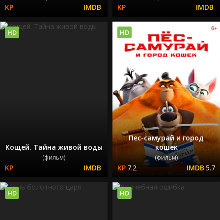
HD
HD
Пес-самурай и город
Кощей. Тайна живой воды
кошек
(фильм)
(фильм)
7.2
5.7
HD
HD