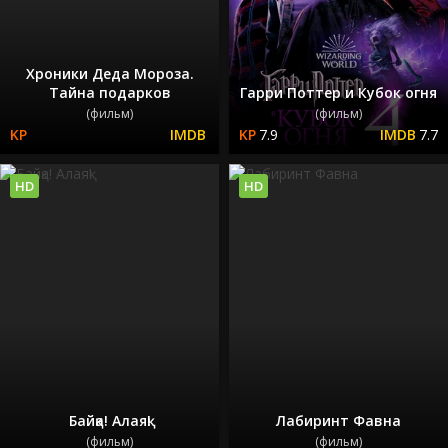
Хроники Деда Мороза.
Тайна подарков
Гарри Поттер и Кубок огня
(фильм)
(фильм)
7.9
7.7
HD
HD
Байқа! Алаяқ!
Лабиринт Фавна
(фильм)
(фильм)