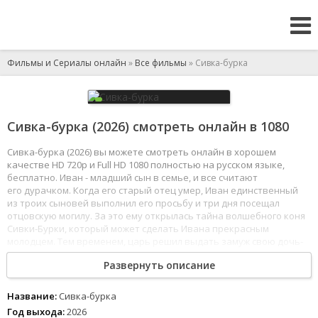
Фильмы и Сериалы онлайн
»
Все фильмы
» Сивка-бурка
Сивка-бурка (2026) смотреть онлайн в 1080
Сивка-бурка (2026) вы можете смотреть онлайн в хорошем
качестве HD 720p и Full HD 1080 полностью на русском языке,
бесплатно. Иван - младший сын в семье, и все считают
его дурачком. Когда его старый отец умер, Иван единственный
из троих сыновей выполнил его просьбу и три дня посещал
отцовскую могилу. За это ему открылась тайна волшебного коня
Сивки-Бурки, который может сделать Ивана прекрасным
молодцем. Тем временем, царь решил выдать замуж свою дочь-
царевну за того, кто поцелует ее, допрыгнув до высокого терема.
Развернуть описание
1
2
3
4
5
6
7
8
Название:
Сивка-бурка
Год выхода:
2026