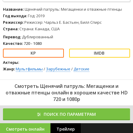
расправить крылья, ведь сегодня кадеты переходят на
следующий уровень обучения. И пока все вокруг готовятся к
Название:
Щенячий патруль: Мегащенки и отважные птенцы
праздничной церемонии, птенцы уже заводят моторы своих
Год выхода:
Год: 2019
новых машин, которые пока не успели освоить. Смогут ли они
Режиссер:
Режиссер: Чарльз Е. Бастьен, Билл Спирс
справиться с этим заданием?
Страна:
Страна: Канада, США
1
2
3
4
5
6
7
8
Перевод:
Дублированный
Качество:
720 - 1080
Актеры:
Жанр:
Мультфильмы
/
Зарубежные
/
Детские
Смотреть Щенячий патруль: Мегащенки и
отважные птенцы онлайн в хорошем качестве HD
720 и 1080p
ПОИСК ПО ПАРАМЕТРАМ
Смотреть онлайн
Трейлер