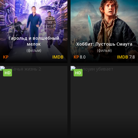
Гарольд и волшебный
мелок
Хоббит: Пустошь Смауга
(фильм)
(фильм)
8.0
7.8
HD
HD