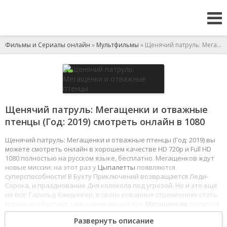
Фильмы и Сериалы онлайн
»
Мультфильмы
» Щенячий патруль: Мегащенки и отважные птенцы
Щенячий патруль: Мегащенки и отважные
птенцы (Год: 2019) смотреть онлайн в 1080
Щенячий патруль: Мегащенки и отважные птенцы (Год: 2019) вы
можете смотреть онлайн в хорошем качестве HD 720p и Full HD
1080 полностью на русском языке, бесплатно. Мегащенков ждут
новые миссии: на этот раз у
Цыпалетты
появляются
суперспособности! В Бухту Приключений возвращается Леди-
Сорока, и празднование Дня колокола под угрозой. Но и это еще
не все: Гарольд Хамдингер, в своих коварных стремлениях стать
мэром, изобретает замораживающий луч.
Мегащенкам
придется
его остановить, иначе замерзнет весь город. А еще вы увидите
Развернуть описание
захватывающие приключения Отважных птенцов! Настала пора