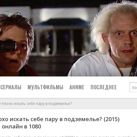
СЕРИАЛЫ
МУЛЬТФИЛЬМЫ
АНИМЕ
ПОСЛЕДНЕЕ
е плохо искать себе пару в подземелье?
Все
Криминал
охо искать себе пару в подземелье? (2015)
Боевики
Мелодрамы
 онлайн в 1080
Военные
2024
Приключения