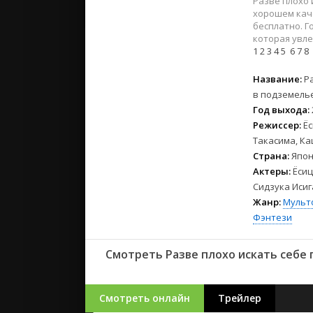
Разве плохо 
2023
хорошем каче
2022
бесплатно. Г
2021
которая увле
1
2
3
4
5
6
7
8
Русские
Название:
Р
СССР
в подземель
Год выхода:
Зарубежн
Режиссер:
Ёс
Такасима, Ка
Страна:
Япон
Актеры:
Ёсиц
Сидзука Исиг
Жанр:
Мульт
Фэнтези
Смотреть Разве плохо искать себе 
Смотреть онлайн
Трейлер