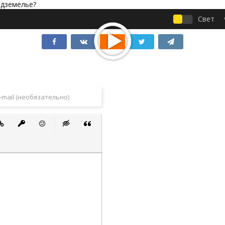
Свет
 список
ванный список
тавить ссылку
Вставить защищенную ссылку
Вставить смайлик
Вставка скрытого текста
Вставка цитаты