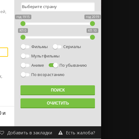
ей,
год 1915
год 2019
КП 0
КП 10
Фильмы
Сериалы
Мультфильмы
Аниме
По убыванию
По возрастанию
у,
 и
Добавить в закладки
Есть жалоба?