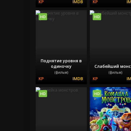
HD
HD
Поднятие уровня в
одиночку
Слабейший монс
(фильм)
(фильм)
HD
HD