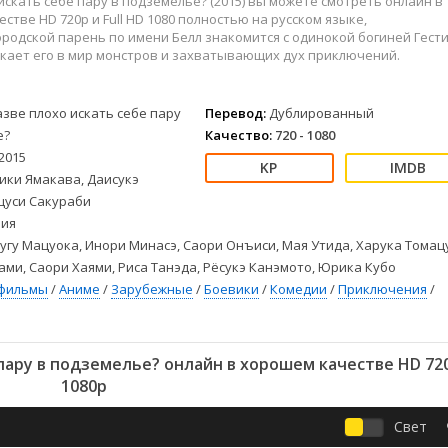
искать себе пару в подземелье? (2015) вы можете смотреть онлайн в
Детективы
2023
Семейные
стве HD 720p и Full HD 1080 полностью на русском языке,
Детские
2022
Спорт
ородской парень по имени Белл знакомится с одинокой богиней Гести
Драмы
2021
Триллеры
кает его в мир монстров и захватывающих дух приключений.
Комедии
Ужасы
Русские
Фантастика
азве плохо искать себе пару
Перевод:
Дублированный
СССР
Фэнтези
е?
Качество:
720 - 1080
2015
ые
Зарубежные
ики Ямакава, Даисукэ
Фильмы из соцетей
цуси Сакураби
ия
угу Мацуока, Инори Минасэ, Саори Онъиси, Мая Утида, Харука Томац
ами, Саори Хаями, Риса Танэда, Рёсукэ Канэмото, Юрика Кубо
фильмы
/
Аниме
/
Зарубежные
/
Боевики
/
Комедии
/
Приключения
/
пару в подземелье? онлайн в хорошем качестве HD 720
1080p
Свет