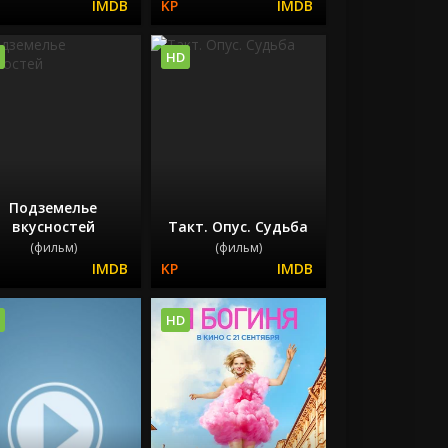
HD
Подземелье
вкусностей
Такт. Опус. Судьба
(фильм)
(фильм)
HD