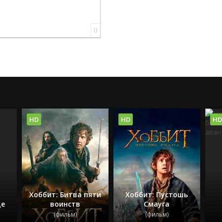
0
HD
HD
HD
Хоббит: Битва пяти
Хоббит: Пустошь
це
воинств
Смауга
(фильм)
(фильм)