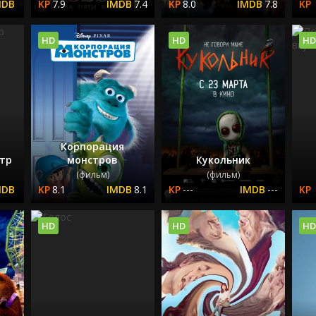
7.9
7.4
8.0
7.8
HD
HD
HD
Корпорация
тр
монстров
Кукольник
(фильм)
(фильм)
8.1
8.1
---
---
HD
HD
HD