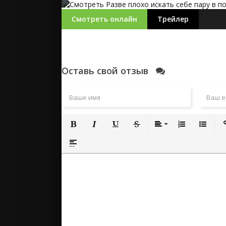
Смотреть онлайн
Трейлер
Оставь свой отзыв
Полужирный
Курсив
Подчеркнутый
Зачеркнутый
Выравнивание
Нумерованный
Маркиро
Вс
Вставка спойлера