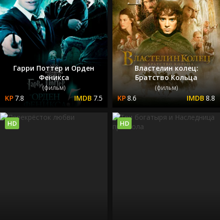
Гарри Поттер и Орден
Властелин колец:
Феникса
Братство Кольца
(фильм)
(фильм)
7.8
7.5
8.6
8.8
HD
HD