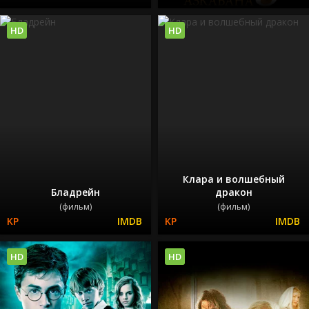
HD
HD
Клара и волшебный
Бладрейн
дракон
(фильм)
(фильм)
HD
HD