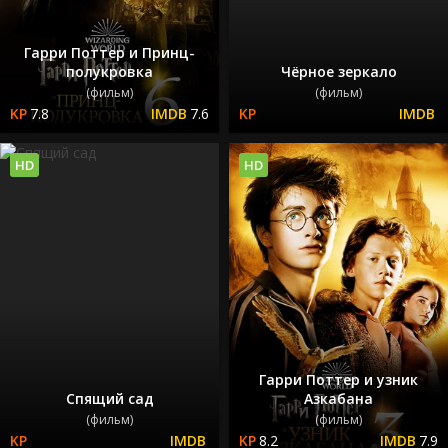
Гарри Поттер и Принц-
полукровка
Чёрное зеркало
(фильм)
(фильм)
7.8
7.6
HD
HD
Гарри Поттер и узник
Спящий сад
Азкабана
(фильм)
(фильм)
8.2
7.9