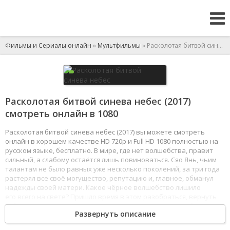
Фильмы и Сериалы онлайн
»
Мультфильмы
» Расколотая битвой синева небес
Расколотая битвой синева небес (2017)
смотреть онлайн в 1080
Расколотая битвой синева небес (2017) вы можете смотреть
онлайн в хорошем качестве HD 720p и Full HD 1080 полностью на
русском языке, бесплатно. В мире, где нет волшебства, правит
сильный, а слабому остаётся лишь повиноваться. Сяо Янь, чьим
талантам не было равных уже несколько поколений, за три года
растерял все своё могущество, репутацию и, главное, обманул
надежды своей матери. Какое чёрное волшебство лишило
его всего на свете? Пришло время в этом разобраться, вернуть
себе утраченное и стать куда сильнее чем прежде, чтобы
Развернуть описание
защитить свою семью.
1
2
3
4
5
6
7
8