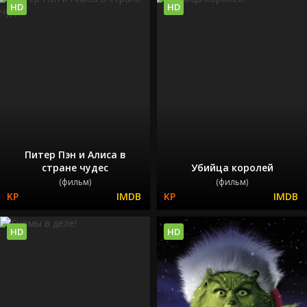
HD
HD
Питер Пэн и Алиса в
стране чудес
Убийца королей
(фильм)
(фильм)
HD
HD