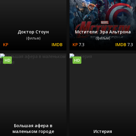
Доктор Стоун
Мстители: Эра Альтрона
(фильм)
(фильм)
7.3
7.3
HD
HD
Большая афера в
маленьком городе
Истерия