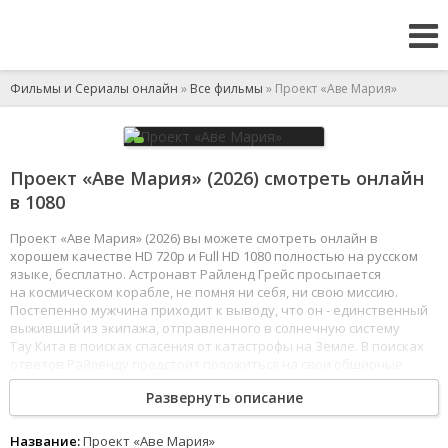
Фильмы и Сериалы онлайн
»
Все фильмы
» Проект «Аве Мария»
Проект «Аве Мария» (2026) смотреть онлайн
в 1080
Проект «Аве Мария» (2026) вы можете смотреть онлайн в
хорошем качестве HD 720p и Full HD 1080 полностью на русском
языке, бесплатно. Астронавт Райленд Грейс просыпается
на космическом корабле, не помня ни себя, ни свою миссию.
Постепенно мужчина приходит к выводу, что он - единственный
выживший из экипажа, отправленного в солнечную систему
Тау Кита в поисках спасения от катастрофы на Земле. В поисках
ответов Райленду предстоит положиться на свои обширные
научные знания, изобретательность и силу воли, но, возможно,
Развернуть описание
ему не придётся искать в одиночку.
1
2
3
4
5
6
7
8
Название:
Проект «Аве Мария»