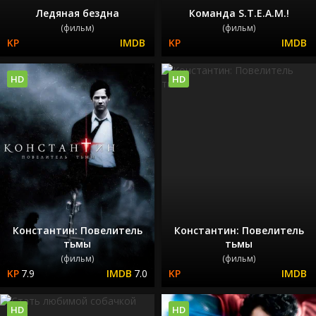
Ледяная бездна
Команда S.T.E.A.M.!
(фильм)
(фильм)
HD
HD
Константин: Повелитель
Константин: Повелитель
тьмы
тьмы
(фильм)
(фильм)
7.9
7.0
HD
HD