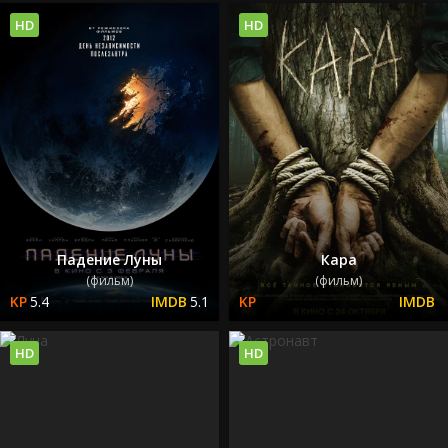
HD
HD
Падение Луны
Кара
(фильм)
(фильм)
5.4
5.1
HD
HD