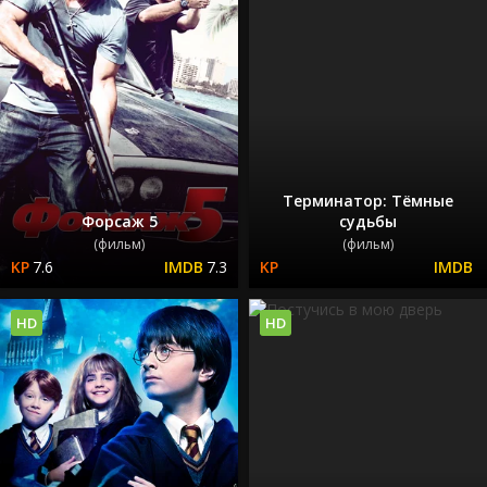
Терминатор: Тёмные
Форсаж 5
судьбы
(фильм)
(фильм)
7.6
7.3
HD
HD