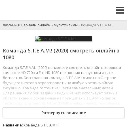
Фильмы и Сериалы онлайн
»
Мультфильмы
» Команда S.T.E.A.M.!
Команда S.T.E.A.M.! (2020) смотреть онлайн в
1080
Команда S.T.E.A.M.! (2020) вы можете смотреть онлайн в хорошем
качестве HD 720p и Full HD 1080 полностью на русском языке,
бесплатно. Бесстрашная команда S.T.E.A.M.! живет на Острове
будущего и готова отреагировать на любую чрезвычайную
ситуацию. Команда состоит из шести замечательных детей.
Для решения любой задачи каждый из них использует разные
области знаний, основанные на принципах S.T.E.A.M! - Science,
Technology, Engineering, Art, and Mathematics - наука, технологии,
инженерия, искусство и математика. Ребята объединяют свои
Развернуть описание
знания, навыки, изобретательность, ловкость, креативный
подход, командную работу и совсем небольшую помощь
сказочного друга Школьного Автобуса Гордона.
Название:
Команда S.T.E.A.M.!