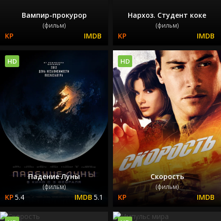
Вампир-прокурор
Нархоз. Студент коке
(фильм)
(фильм)
HD
HD
Падение Луны
Скорость
(фильм)
(фильм)
5.4
5.1