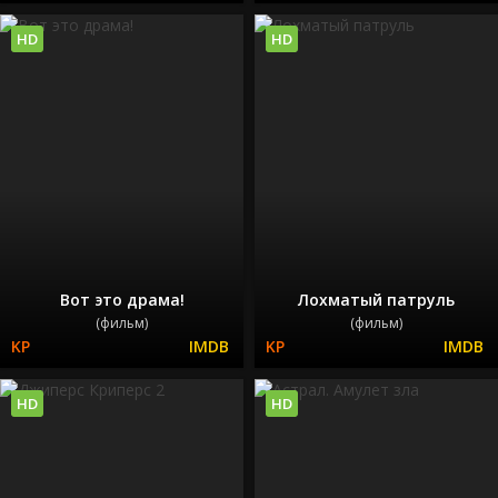
HD
HD
Вот это драма!
Лохматый патруль
(фильм)
(фильм)
HD
HD