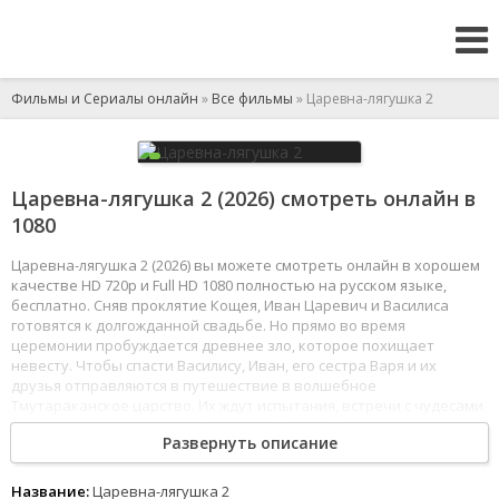
Фильмы и Сериалы онлайн
»
Все фильмы
» Царевна-лягушка 2
Царевна-лягушка 2 (2026) смотреть онлайн в
1080
Царевна-лягушка 2 (2026) вы можете смотреть онлайн в хорошем
качестве HD 720p и Full HD 1080 полностью на русском языке,
бесплатно. Сняв проклятие Кощея, Иван Царевич и Василиса
готовятся к долгожданной свадьбе. Но прямо во время
церемонии пробуждается древнее зло, которое похищает
невесту. Чтобы спасти Василису, Иван, его сестра Варя и их
друзья отправляются в путешествие в волшебное
Тмутараканское царство. Их ждут испытания, встречи с чудесами
и проверка настоящей любви, способной победить даже самую
Развернуть описание
темную магию.
1
2
3
4
5
6
7
8
Название:
Царевна-лягушка 2